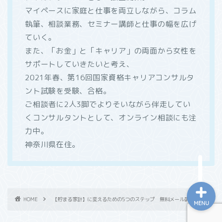
マイペースに家庭と仕事を両立しながら、コラム
執筆、相談業務、セミナー講師と仕事の幅を広げ
プロフィール
ていく。
また、「お金」と「キャリア」の両面から女性を
マネーセミナー実績
サポートしていきたいと考え、
2021年春、第16回国家資格キャリアコンサルタ
マネーコラム・取材実績
ント試験を受験、合格。
ご相談者に2人3脚でよりそいながら伴走してい
ライフプラン相談
くコンサルタントとして、オンライン相談にも注
力中。
家計改善相談
神奈川県在住。
HOME
【貯まる家計】に変えるための5つのステップ 無料メール講座
MENU