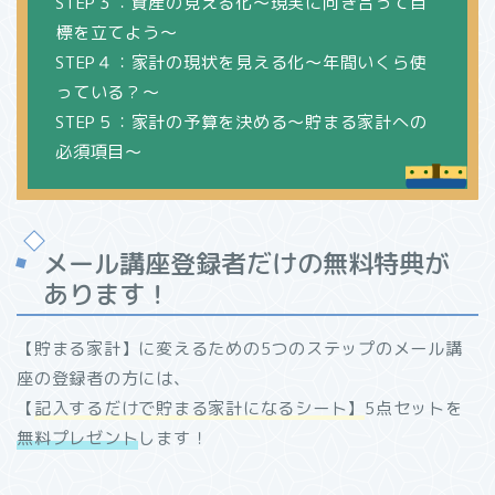
STEP３：資産の見える化～現実に向き合って目
標を立てよう～
STEP４：家計の現状を見える化～年間いくら使
っている？～
STEP５：家計の予算を決める～貯まる家計への
必須項目～
メール講座登録者だけの無料特典が
あります！
【貯まる家計】に変えるための5つのステップのメール講
座の登録者の方には、
【
記入するだけで貯まる家計になるシート】
5点セットを
無料プレゼント
します！