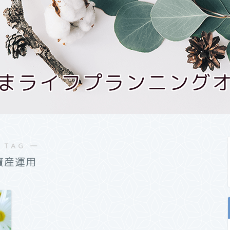
まライフプランニング
 TAG ―
資産運用