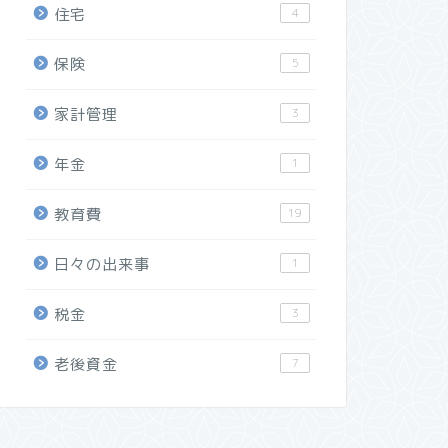
住宅
4
保険
5
家計管理
3
年金
1
教育費
19
日々の出来事
1
税金
3
老後資金
7