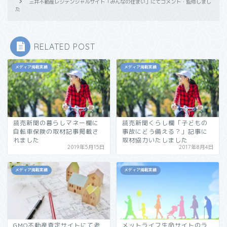
三井不動産レジデンシャルサイト「みんなの住まい」にてコメント・監修しまし
た
RELATED POST
メディア掲載実績
メディア掲載実績
読売新聞の暮らしマネー欄に
読売新聞くらし欄「子どもの
自転車保険の取材記事掲載さ
事故にどう備える？」記事に
れました
取材協力いたしました
2019年5月15日
2017年8月4日
メディア掲載実績
メディア掲載実績
GMO不動産査定サイトにて老
メットライフ生命サイトのラ