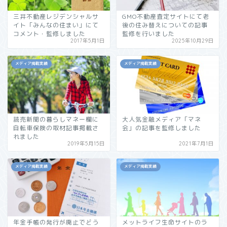
三井不動産レジデンシャルサ
GMO不動産査定サイトにて老
イト「みんなの住まい」にて
後の住み替えについての記事
コメント・監修しました
監修を行いました
2017年5月1日
2025年10月29日
メディア掲載実績
メディア掲載実績
読売新聞の暮らしマネー欄に
大人気金融メディア「マネ
自転車保険の取材記事掲載さ
会」の記事を監修しました
れました
2019年5月15日
2021年7月1日
メディア掲載実績
メディア掲載実績
年金手帳の発行が廃止でどう
メットライフ生命サイトのラ