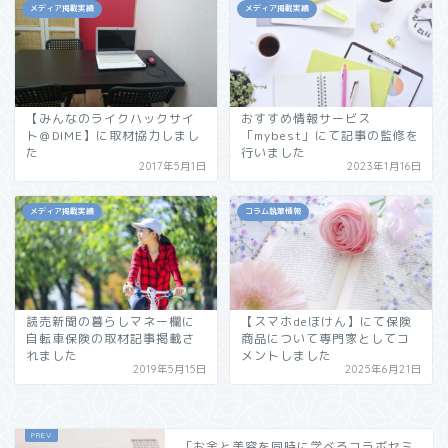
メディア掲載実績
メディア掲載実績
【みんなのライクハックサイ
おすすめ情報サービス
ト＠DIME】に取材協力しまし
「mybest」にて記事の監修を
た
行いました
2017年5月1日
2023年1月16日
メディア掲載実績
コラム執筆情報
読売新聞の暮らしマネー欄に
【スマホdeほけん】にて保険
自転車保険の取材記事掲載さ
商品について専門家としてコ
れました
メントしました
2019年5月15日
2025年6月21日
「お金と美容を同時に学べるコラボセミ