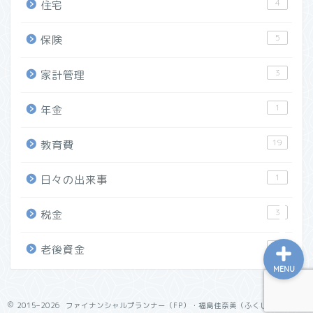
4
住宅
プロフィール
5
保険
マネーセミナー実績
3
家計管理
マネーコラム・取材実績
1
年金
ライフプラン相談
19
教育費
家計改善相談
1
日々の出来事
3
税金
7
老後資金
MENU
2015–2026 ファイナンシャルプランナー（FP）・福島佳奈美（ふくしまかなみ）