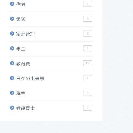
住宅
4
保険
5
家計管理
3
年金
1
教育費
19
日々の出来事
1
税金
3
老後資金
7