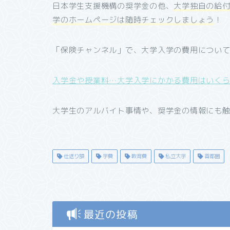
日本学生支援機構の奨学金の他、
大学独自の給
学のホームページは随時チェックしましょう
！
「保険チャンネル」で、大学入学の費用につい
入学金や授業料…大学入学にかかる費用はいく
大学生のアルバイト事情や、奨学金の情報にも
仕送り額
学費
教育費
私立大学
首都圏
最近の投稿